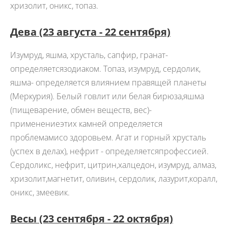
хризолит, оникс, топаз.
Дева
(23 августа - 22 сентября)
Изумруд, яшма, хрусталь, сапфир, гранат-
определяетсязодиаком. Топаз, изумруд, сердолик,
яшма- определяется влиянием правящей планеты
(Меркурия). Белый говлит или белая бирюза,яшма
(пищеварение, обмен веществ, вес)-
применениеэтих камней определяется
проблемамисо здоровьем. Агат и горный хрусталь
(успех в делах), нефрит - определяетсяпрофессией.
Сердоликс, нефрит, цитрин,халцедон, изумруд, алмаз,
хризолит,магнетит, оливин, сердолик, лазурит,коралл,
оникс, змеевик.
Весы
(23 сентября - 22 октября)