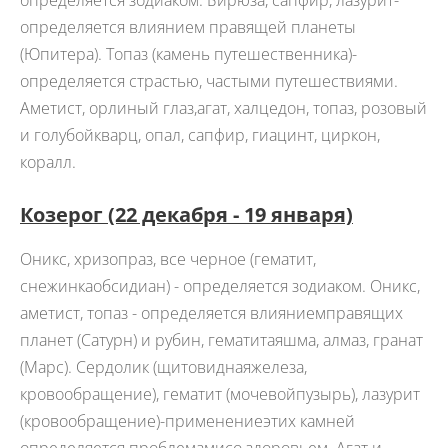
определяется зодиаком. Бирюза, сапфир, лазурит-
определяется влиянием правящей планеты
(Юпитера). Топаз (камень путешественника)-
определяется страстью, частыми путешествиями.
Аметист, орлиный глаз,агат, халцедон, топаз, розовый
и голубойкварц, опал, сапфир, гиацинт, циркон,
коралл.
Козерог
(22 декабря - 19 января)
Оникс, хризопраз, все черное (гематит,
снежинкаобсидиан) - определяется зодиаком. Оникс,
аметист, топаз - определяется влияниемправящих
планет (Сатурн) и рубин, гематитаяшма, алмаз, гранат
(Марс). Сердолик (щитовиднаяжелеза,
кровообращение), гематит (мочевойпузырь), лазурит
(кровообращение)-применениеэтих камней