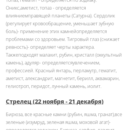
Оникс,аметист, топаз - определяется
влияниемправящей планеты (Сатурна). Сердолик
(регулирует кровообращение, уменьшает зубную
боль)- применение этих камнейопределяется
проблемами со здоровьем. Тигровый глаз (снижает
ревность)- определяет черты характера.
Такжеподходят малахит, рубин, кристалл (оккультный
камень), адуляр- определяетсяувлечением,
профессией. Красный янтарь, перламутр, гематит,
аметист, александрит, магнетит, берилл, аквамарин,
гелиотроп, перидот, лунный камень, иолит.
Стрелец
(22 ноября - 21 декабря)
Бирюза, все красные камни (рубин, яшма, гранат),все
зеленые (изумруд, зеленая яшма, моховой агат)-