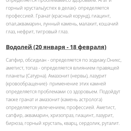
определяется проблемамисо здоровьем. Агат и
горный хрусталь(успех в делах)- определяется
профессией. Гранат (красный корунд), гиацинт,
опал,аквамарин, лунный камень, малахит, кошачий
глаз, нефрит, тигровый глаз.
Водолей
(20 января - 18 февраля)
Сапфир, обсидиан - определяется по зодиаку.Оникс,
аметист, топаз - определяется влиянием правящей
планеты (Сатурна). Амазонит (нервы), лазурит
(кровообращение)- применение этих камней
определяется проблемами со здоровьем. Подойдут
также гранат и амазонит (камень астролога)
определяется увлечением, профессией. Аметист,
сапфир, аквамарин, хризопраз, гиацинт, лазурит,
бирюза, горный хрусталь, кварц, сердолик, руталит.