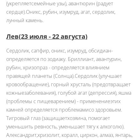
(укрепляетсемейные узы), авантюрин (радует
сердце).Оникс, рубин, изумруд, агат, сердолик,
лунный камень.
Лев
(23 июля - 22 августа)
Сердолик, сапфир, оникс, изумруд, обсидиан-
определяется по зодиаку. Бриллиант, авантурин,
рубин, хризопраз - определяется влиянием
правящей планеты (Солнца).Сердолик (улучшает
кровообращение), горный хрусталь (предотвращает
кожныезаболевания), голубой агат (депрессия), яшма
(проблемы с пищеварением) - применениеэтих
камней определяется проблемамисо здоровьем.
Тигровый глаз (защищаетхозяина, помогает
уменьшить ревность, уменьшает тягу к алкоголю).
Александрит,хризолит, коралл, циркон, алмаз, янтарь,