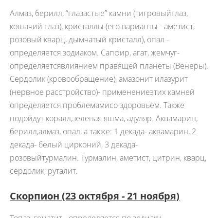
Алмаз, берилл, “глазастые” камни (тигровыйглаз,
кошачий глаз), кристаллы (его варианты - аметист,
розовый кварц, дымчатый кристалл), опал -
определяется зодиаком. Сапфир, агат, жемчуг-
определяетсявлиянием правящей планеты (Венеры).
Сердолик (кровообращение), амазонит илазурит
(нервное расстройство)- применениеэтих камней
определяется проблемамисо здоровьем. Также
подойдут коралл,зеленая яшма, адуляр. Аквамарин,
берилл,алмаз, опал, а также: 1 декада- аквамарин, 2
декада- белый цирконий, 3 декада-
розовыйтурмалин. Турмалин, аметист, цитрин, кварц,
сердолик, руталит.
Скорпион
(23 октября - 21 ноября)
Топаз, гематит - определяется по зодиаку.