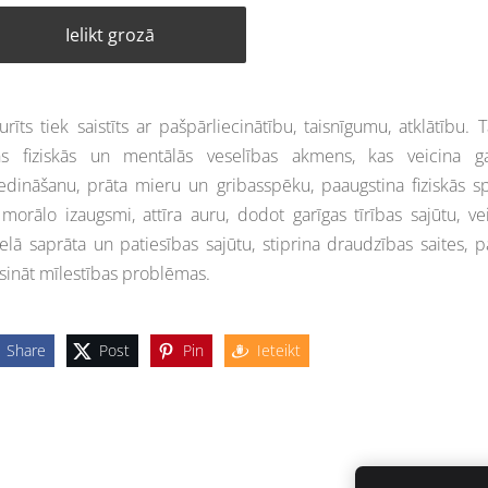
Ielikt grozā
urīts tiek saistīts ar pašpārliecinātību, taisnīgumu, atklātību. T
ns fiziskās un mentālās veselības akmens, kas veicina ga
edināšanu, prāta mieru un gribasspēku, paaugstina fiziskās s
morālo izaugsmi, attīra auru, dodot garīgas tīrības sajūtu, ve
elā saprāta un patiesības sajūtu, stiprina draudzības saites, p
isināt mīlestības problēmas.
Share
Post
Pin
Ieteikt