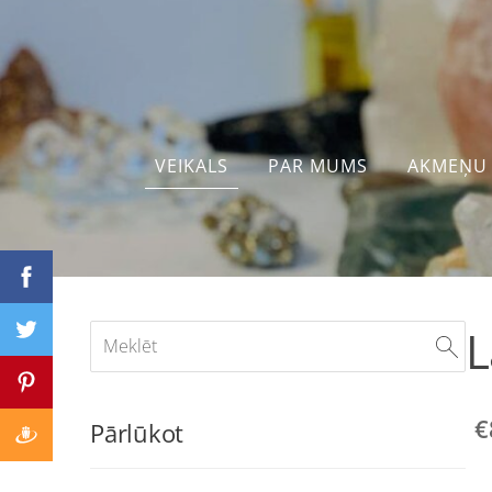
VEIKALS
PAR MUMS
AKMEŅU 
L
€
Pārlūkot