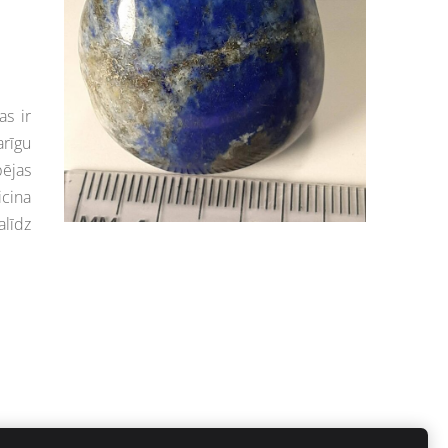
as ir
rīgu
pējas
icina
alīdz