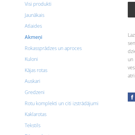
Visi produkti
Jaunākais
Atlaides
Laz
Akmeņi
se
Rokassprādzes un aproces
dzi
Kuloni
un 
ves
Kājas rotas
atr
Auskari
Gredzeni
Rotu komplekti un citi izstrādājumi
Kaklarotas
Tekstils