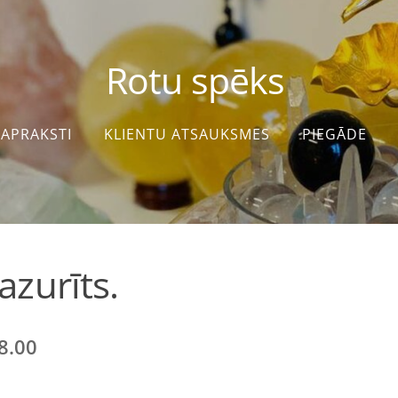
Rotu spēks
APRAKSTI
KLIENTU ATSAUKSMES
PIEGĀDE
azurīts.
8.00