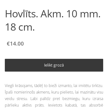
Hovlīts. Akm. 10 mm.
18 cm.
€14.00
Ielikt grozā
Viegli krāsojams, tādēļ to bieži izmanto, lai imitētu tirkīzu.
Īpaši nomierinošs akmens, kuru pielieto, lai mazinātu visu
veidu stresu. Labi palīdz pret bezmiegu, kuru izraisa
pārlieku aktīvs prāts. Ievietots kabatā, tas absorbē