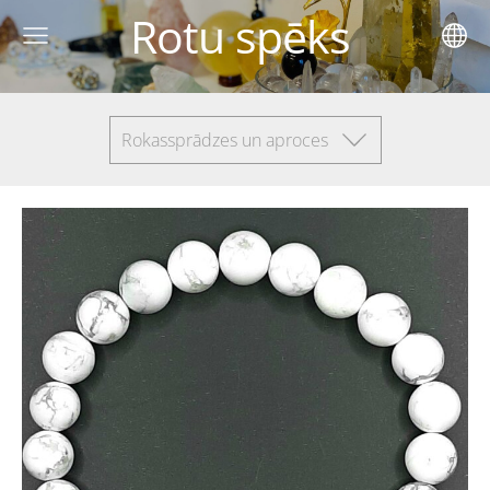
Rotu spēks
Rokassprādzes un aproces