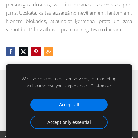
personīgās dusmas, vai citu dusmas, kas vērstas pret
jums. Uzskata, ka tas aizsargā no nevēlamiem, fantomiem.
Noņem blokādes, atjaunojot ķermeņa, prāta un gara
vienotību. Palīdz atbrīvot prātu no negatīvām domām.
We use cookies to deliver services, for marketing
Sīkdatnes
and to improve your experience.
Customize
IKstone © 2026. Visas tiesības rezervētas
Accept all
Accept only essential