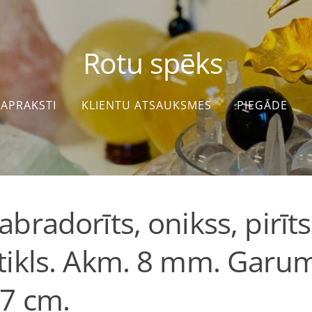
Rotu spēks
APRAKSTI
KLIENTU ATSAUKSMES
PIEGĀDE
abradorīts, onikss, pirīts
tikls. Akm. 8 mm. Garu
7 cm.