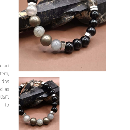
 arī
ātēm,
s dos
cijas
īstīt
 – to