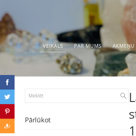
VEIKALS
PAR MUMS
AKMEŅU 
L
s
Pārlūkot
1