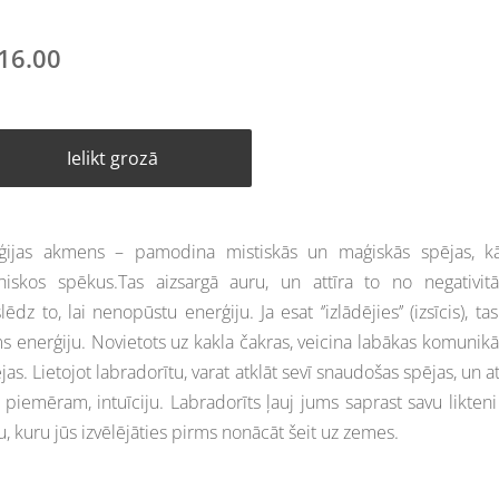
16.00
Ielikt grozā
ģijas akmens – pamodina mistiskās un maģiskās spējas, kā
hiskos spēkus.Tas aizsargā auru, un attīra to no negativit
lēdz to, lai nenopūstu enerģiju. Ja esat ‘’izlādējies’’ (izsīcis), ta
s enerģiju. Novietots uz kakla čakras, veicina labākas komunikā
jas. Lietojot labradorītu, varat atklāt sevī snaudošas spējas, un att
, piemēram, intuīciju. Labradorīts ļauj jums saprast savu likteni
u, kuru jūs izvēlējāties pirms nonācāt šeit uz zemes.