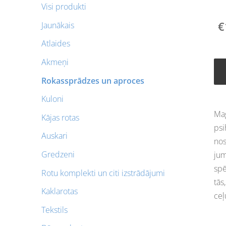
Visi produkti
€
Jaunākais
Atlaides
Akmeņi
Rokassprādzes un aproces
Kuloni
Ma
Kājas rotas
psi
Auskari
nos
Gredzeni
jum
spē
Rotu komplekti un citi izstrādājumi
tās
Kaklarotas
ceļ
Tekstils