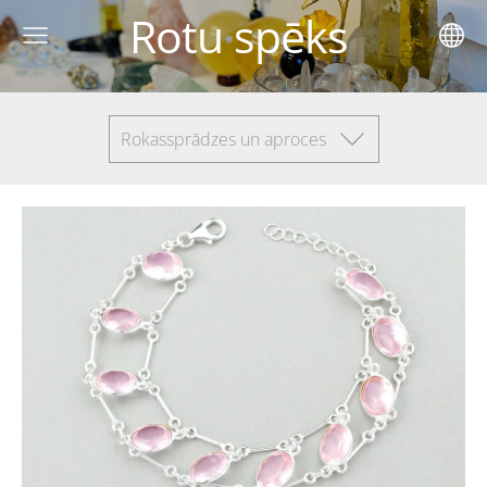
Rotu spēks
Rokassprādzes un aproces