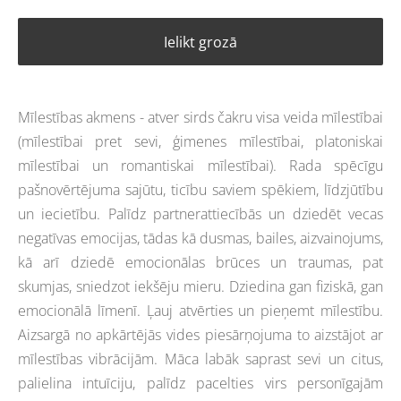
Ielikt grozā
Mīlestības akmens - atver sirds čakru visa veida mīlestībai
(mīlestībai pret sevi, ģimenes mīlestībai, platoniskai
mīlestībai un romantiskai mīlestībai). Rada spēcīgu
pašnovērtējuma sajūtu, ticību saviem spēkiem, līdzjūtību
un iecietību. Palīdz partnerattiecībās un dziedēt vecas
negatīvas emocijas, tādas kā dusmas, bailes, aizvainojums,
kā arī dziedē emocionālas brūces un traumas, pat
skumjas, sniedzot iekšēju mieru. Dziedina gan fiziskā, gan
emocionālā līmenī. Ļauj atvērties un pieņemt mīlestību.
Aizsargā no apkārtējās vides piesārņojuma to aizstājot ar
mīlestības vibrācijām. Māca labāk saprast sevi un citus,
palielina intuīciju, palīdz pacelties virs personīgajām