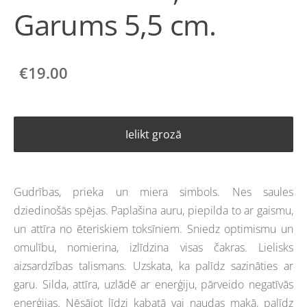
Garums 5,5 cm.
€19.00
Ielikt grozā
Gudrības, prieka un miera simbols. Nes saules
dziedinošās spējas. Paplašina auru, piepilda to ar gaismu,
un attīra no ēteriskiem toksīniem. Sniedz optimismu un
omulību, nomierina, izlīdzina visas čakras. Lielisks
aizsardzības talismans. Uzskata, ka palīdz sazināties ar
garu. Silda, attīra, uzlādē ar enerģiju, pārveido negatīvās
enerģijas. Nēsājot līdzi kabatā vai naudas makā, palīdz