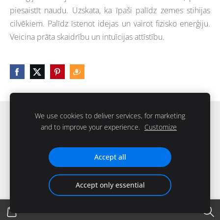
piesaistīt naudu. Uzskata, ka īpaši palīdz zemes stihijas
cilvēkiem. Palīdz īstenot idejas un vairot fizisko enerģiju.
Veicina prāta skaidrību un intuīcijas attīstību.
We use cookies to deliver services, for marketing
Sīkdatnes
and to improve your experience.
Customize
IKstone © 2026. Visas tiesības rezervētas
Accept all
Accept only essential