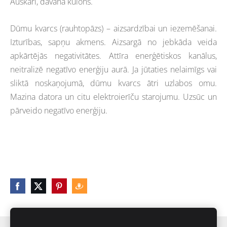
Auskari, dāvanā kulons.
Dūmu kvarcs (rauhtopāzs) – aizsardzībai un iezemēšanai.
Izturības, sapņu akmens. Aizsargā no jebkāda veida
apkārtējās negativitātes. Attīra enerģētiskos kanālus,
neitralizē negatīvo enerģiju aurā. Ja jūtaties nelaimīgs vai
sliktā noskaņojumā, dūmu kvarcs ātri uzlabos omu.
Mazina datora un citu elektroierīču starojumu. Uzsūc un
pārveido negatīvo enerģiju.