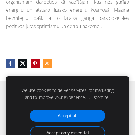
organismam darboties kā vadītājam, kas nes garīgo
enerģiju un atstaro fizisko enerģiju kosmosā. Mazina
bezmiegu, īpaši, ja to izraisa garīga pārslodze.Nes
pozitīvas jūtas,optimismu un cerību nākotnei.
We use cookies to deliver services, for marketing
Sīkdatnes
and to improve your experience.
Customize
IKstone © 2026. Visas tiesības rezervētas
Accept all
Accept only essential