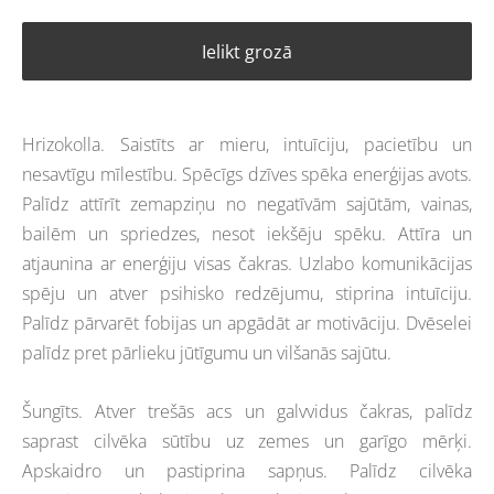
Ielikt grozā
Hrizokolla. Saistīts ar mieru, intuīciju, pacietību un
nesavtīgu mīlestību. Spēcīgs dzīves spēka enerģijas avots.
Palīdz attīrīt zemapziņu no negatīvām sajūtām, vainas,
bailēm un spriedzes, nesot iekšēju spēku. Attīra un
atjaunina ar enerģiju visas čakras. Uzlabo komunikācijas
spēju un atver psihisko redzējumu, stiprina intuīciju.
Palīdz pārvarēt fobijas un apgādāt ar motivāciju. Dvēselei
palīdz pret pārlieku jūtīgumu un vilšanās sajūtu.
Šungīts. Atver trešās acs un galvvidus čakras, palīdz
saprast cilvēka sūtību uz zemes un garīgo mērķi.
Apskaidro un pastiprina sapņus. Palīdz cilvēka