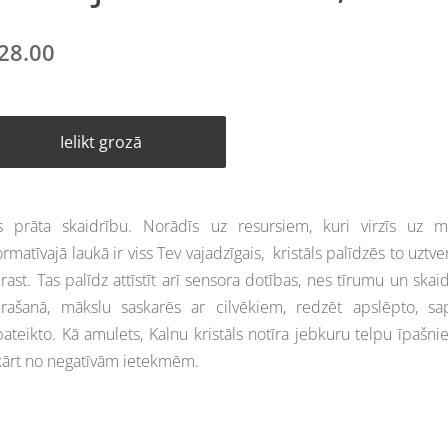
28.00
Ielikt grozā
 prāta skaidrību. Norādīs uz resursiem, kuri virzīs uz mē
ormatīvajā laukā ir viss Tev vajadzīgais, kristāls palīdzēs to uztve
rast. Tas palīdz attīstīt arī sensora dotības, nes tīrumu un skai
rašanā, mākslu saskarēs ar cilvēkiem, redzēt apslēpto, sap
ateikto. Kā amulets, Kalnu kristāls notīra jebkuru telpu īpašn
ārt no negatīvām ietekmēm.