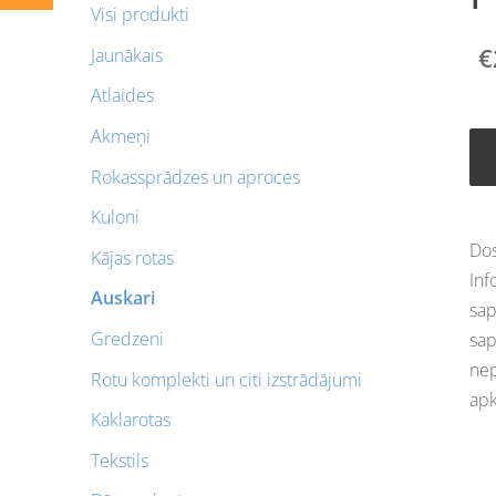
Visi produkti
€
Jaunākais
Atlaides
Akmeņi
Rokassprādzes un aproces
Kuloni
Dos
Kājas rotas
Inf
Auskari
sap
Gredzeni
sap
nep
Rotu komplekti un citi izstrādājumi
apk
Kaklarotas
Tekstils