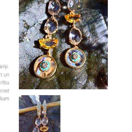
rķi.
rt un
drību
rast
iekam