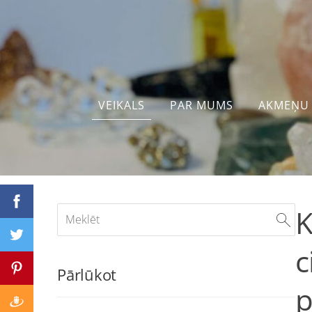
VEIKALS
PAR MUMS
AKMEŅU 
K
c
Pārlūkot
p