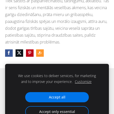
Tiek saistīts ar pašpārliecinātību, taisnīgumu, atklātību. Tas
ir sens fiziskās un mentālās veselības akmens, kas veicina
garīgu dziedināšanu, prāta mieru un gribasspēku,
paaugstina fiziskās spējas un morālo izaugsmi, attīra auru,
dodot garīgas tīrības sajūtu, veicina veselā saprāta un
patiesības sajūtu, stiprina draudzības saites, palīdz
atrisināt mīlestības problēmas.
We use cookies to deliver services, for marketing
Sīkdatnes
and to improve your experience.
Customize
IKstone © 2026. Visas tiesības rezervētas
Accept all
Accept only essential