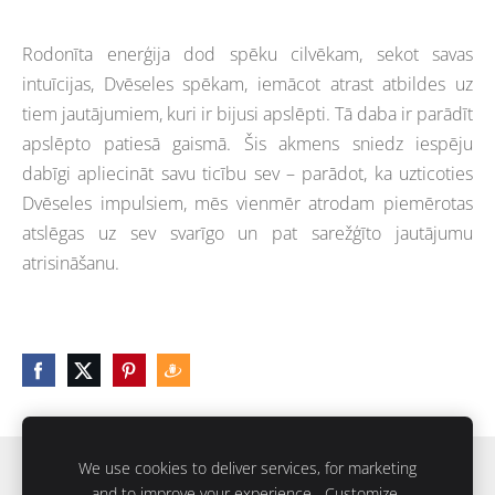
Rodonīta enerģija dod spēku cilvēkam, sekot savas
intuīcijas, Dvēseles spēkam, iemācot atrast atbildes uz
tiem jautājumiem, kuri ir bijusi apslēpti. Tā daba ir parādīt
apslēpto patiesā gaismā. Šis akmens sniedz iespēju
dabīgi apliecināt savu ticību sev – parādot, ka uzticoties
Dvēseles impulsiem, mēs vienmēr atrodam piemērotas
atslēgas uz sev svarīgo un pat sarežģīto jautājumu
atrisināšanu.
We use cookies to deliver services, for marketing
Sīkdatnes
and to improve your experience.
Customize