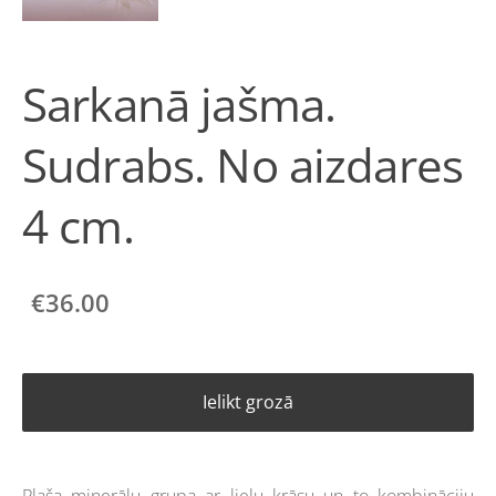
Sarkanā jašma.
Sudrabs. No aizdares
4 cm.
€36.00
Ielikt grozā
Plaša minerālu grupa ar lielu krāsu un to kombināciju