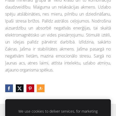
daudzveidību. Maiguma un relaksācijas akmens. Uzlabo
spēju atslābināties, nes mieru, pilnību un dziedināšanu,
īpaši stresa brīžos. Palīdz astrālos ceļojumos. Nodrošina
aizsardzību un absorbē negatīvās enerģijas, tai skaitā
elektromagnētisko un vides piesārņojumu. Stimulē iztēli,
un idejas palīdz pārvērst darbībā. Izlīdzina, sakārto
čakras. Jašma ir stabilitātes akmens. Jašma pasargā no
negatīvām lietām, mazina emocionālo stresu. Sargā no
ļaunas acs, atnes laimi, attīsta intelektu, uzlabo atmiņu,
atjauno organisma spēkus.
We use cookies to deliver services, for marketing
Sīkdatnes