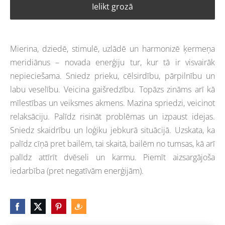
Ielikt grozā
Mierina, dziedē, stimulē, uzlādē un harmonizē ķermeņa
meridiānus – novada enerģiju tur, kur tā ir visvairāk
nepieciešama. Sniedz prieku, cēlsirdību, pārpilnību un
labu veselību. Veicina gaišredzību. Topāzs zināms arī kā
mīlestības un veiksmes akmens. Mazina spriedzi, veicinot
relaksāciju. Palīdz risināt problēmas un izpaust idejas.
Sniedz skaidrību un loģiku jebkurā situācijā. Uzskata, ka
palīdz cīņā pret bailēm, tai skaitā, bailēm no tumsas, kā arī
palīdz attīrīt dvēseli un karmu. Piemīt aizsargājoša
iedarbība (pret negatīvām enerģijām).