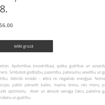
8.
56.00
Ielikt grozā
tists. Apdomības (nosvērtības), spēka, gudrības un aizsard
ens. Simbolizē godbijību, pazemību, patiesumu, veselību un g
rību. Attīrošs kristāls – attīra no negatīvās enerģijas. Nomi
cijas, palīdz pārvarēt bailes, mazina stresu, nes mieru, p
urēt optimismu. Atver un aktivizē vainaga čakru, palielina g
rašanu un gudrību.