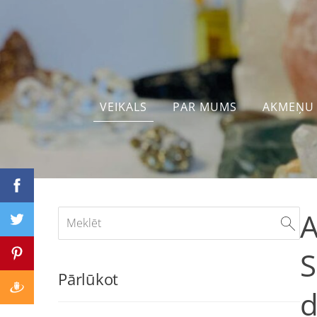
VEIKALS
PAR MUMS
AKMEŅU 
A
S
Pārlūkot
d