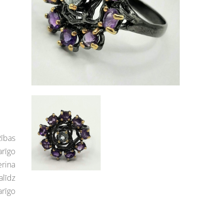
zības
arīgo
erina
alīdz
arīgo