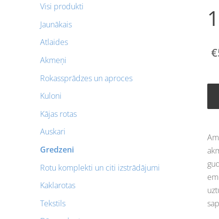
Visi produkti
1
Jaunākais
Atlaides
€
Akmeņi
Rokassprādzes un aproces
Kuloni
Kājas rotas
Auskari
Ame
Gredzeni
akm
gud
Rotu komplekti un citi izstrādājumi
emo
Kaklarotas
uzt
Tekstils
sap