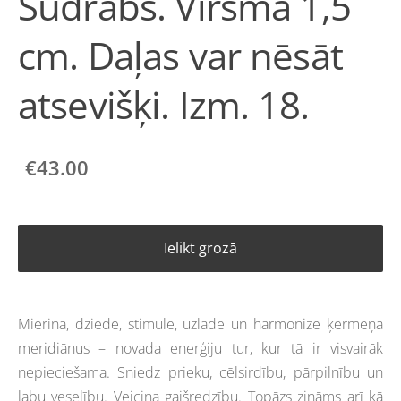
Sudrabs. Virsma 1,5
cm. Daļas var nēsāt
atsevišķi. Izm. 18.
€43.00
Ielikt grozā
Mierina, dziedē, stimulē, uzlādē un harmonizē ķermeņa
meridiānus – novada enerģiju tur, kur tā ir visvairāk
nepieciešama. Sniedz prieku, cēlsirdību, pārpilnību un
labu veselību. Veicina gaišredzību. Topāzs zināms arī kā