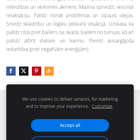
mīlestības un veiksmes akmens. Mazina spriedzi, veicinot
relaksāciju. Palīdz risināt problēmas un izpaust idejas.
Sniedz skaidrību un loģiku jebkurā situācijā. Uzskata, ka
palīdz cīņā pret bailēm, tai skaitā, bailēm no tumsas, kā arī
palīdz attīrīt dvēseli un karmu. Piemīt aizsargājoša
iedarbība (pret negatīvām enerģijām).
We use cookies to deliver services, for marketing
Sīkdatnes
and to improve your experience.
Customize
IKstone © 2026. Visas tiesības rezervētas
Accept all