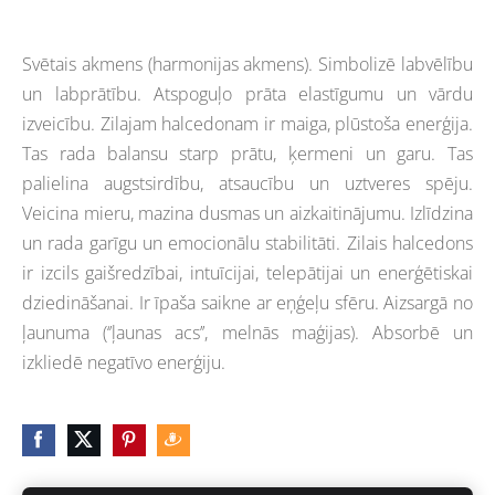
Svētais akmens (harmonijas akmens). Simbolizē labvēlību
un labprātību. Atspoguļo prāta elastīgumu un vārdu
izveicību. Zilajam halcedonam ir maiga, plūstoša enerģija.
Tas rada balansu starp prātu, ķermeni un garu. Tas
palielina augstsirdību, atsaucību un uztveres spēju.
Veicina mieru, mazina dusmas un aizkaitinājumu. Izlīdzina
un rada garīgu un emocionālu stabilitāti. Zilais halcedons
ir izcils gaišredzībai, intuīcijai, telepātijai un enerģētiskai
dziedināšanai. Ir īpaša saikne ar eņģeļu sfēru. Aizsargā no
ļaunuma (‘’ļaunas acs’’, melnās maģijas). Absorbē un
izkliedē negatīvo enerģiju.