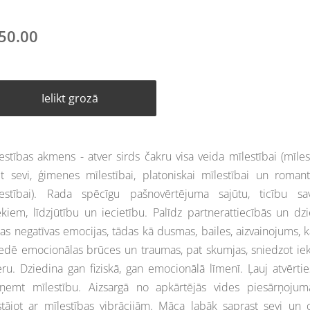
50.00
Ielikt grozā
estības akmens - atver sirds čakru visa veida mīlestībai (mīles
t sevi, ģimenes mīlestībai, platoniskai mīlestībai un romant
lestībai). Rada spēcīgu pašnovērtējuma sajūtu, ticību sa
kiem, līdzjūtību un iecietību. Palīdz partnerattiecībās un dz
as negatīvas emocijas, tādas kā dusmas, bailes, aizvainojums, k
edē emocionālas brūces un traumas, pat skumjas, sniedzot ie
ru. Dziedina gan fiziskā, gan emocionālā līmenī. Ļauj atvērti
eņemt mīlestību. Aizsargā no apkārtējās vides piesārņojum
stājot ar mīlestības vibrācijām. Māca labāk saprast sevi un c