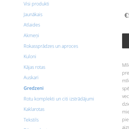
Visi produkti
€
Jaunākais
Atlaides
Akmeņi
Rokassprādzes un aproces
Kuloni
Mīl
Kājas rotas
pre
Auskari
mī
Gredzeni
spē
vec
Rotu komplekti un citi izstrādājumi
dzi
Kaklarotas
mie
pi
Tekstils
aiz