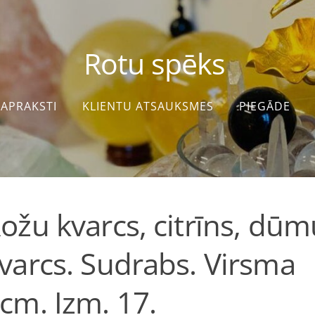
Rotu spēks
APRAKSTI
KLIENTU ATSAUKSMES
PIEGĀDE
ožu kvarcs, citrīns, dūm
varcs. Sudrabs. Virsma
cm. Izm. 17.