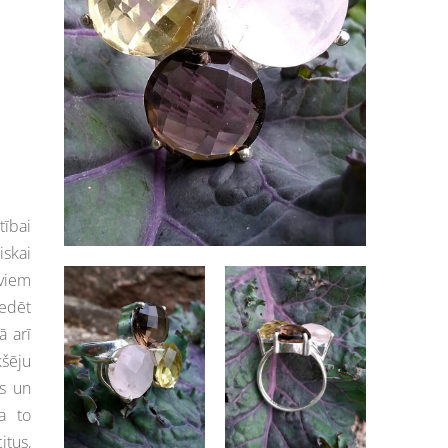
tībai
iskai
viem
iedēt
ā arī
kšēju
es un
a to
itus,