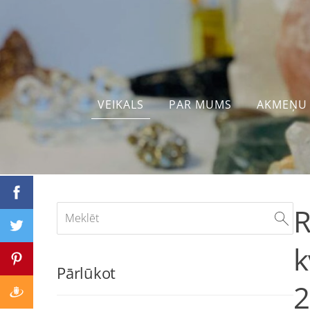
VEIKALS
PAR MUMS
AKMEŅU 
R
k
Pārlūkot
2