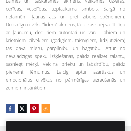
Laimes un “saskarsmes” akmens. Veiksmes, uzvaras,
cerības, veselības, uzplaukuma simbols. Sargā no
nelaimēm, ļaunas acs un pret zibens spērieniem.
Drosmīgu cilvēku “līderu” akmens, tādu kas spēj vadīt cīņu
ar ļaunumu, dod tiem autoritāti un varu. Labiem un
krietniem cilvēkiem (godīgiem, taisnīgiem, līdzjūtīgiem)
tas dāvā mieru, pārpilnību un bagātību. Attur no
nevajadzīgas spēku izšķiešanas, palīdz realizēt talantu,
sasniegt mērķi. Veicina prieku un labsirdību, palīdz
pieņemt lēmumus. Laicīgi aptur azartiskus un
emocionālus cilvēkus no pārmērīgas aizraušanās un
zemiem instinktiem.