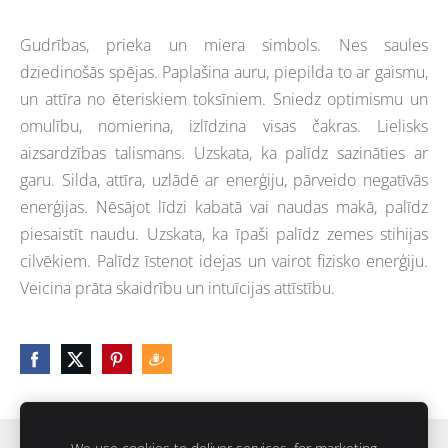
Gudrības, prieka un miera simbols. Nes saules
dziedinošās spējas. Paplašina auru, piepilda to ar gaismu,
un attīra no ēteriskiem toksīniem. Sniedz optimismu un
omulību, nomierina, izlīdzina visas čakras. Lielisks
aizsardzības talismans. Uzskata, ka palīdz sazināties ar
garu. Silda, attīra, uzlādē ar enerģiju, pārveido negatīvās
enerģijas. Nēsājot līdzi kabatā vai naudas makā, palīdz
piesaistīt naudu. Uzskata, ka īpaši palīdz zemes stihijas
cilvēkiem. Palīdz īstenot idejas un vairot fizisko enerģiju.
Veicina prāta skaidrību un intuīcijas attīstību.