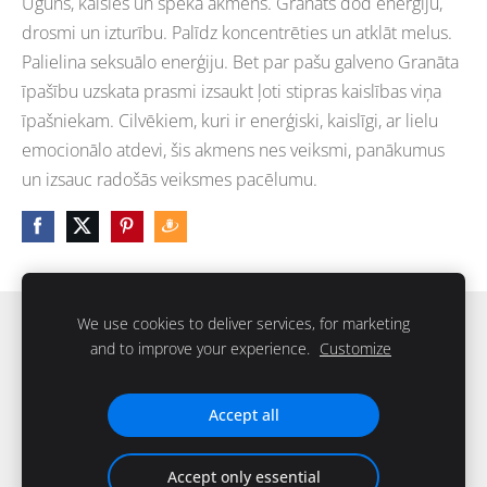
Uguns, kaisles un spēka akmens. Granāts dod enerģiju,
drosmi un izturību. Palīdz koncentrēties un atklāt melus.
Palielina seksuālo enerģiju. Bet par pašu galveno Granāta
īpašību uzskata prasmi izsaukt ļoti stipras kaislības viņa
īpašniekam. Cilvēkiem, kuri ir enerģiski, kaislīgi, ar lielu
emocionālo atdevi, šis akmens nes veiksmi, panākumus
un izsauc radošās veiksmes pacēlumu.
We use cookies to deliver services, for marketing
Sīkdatnes
and to improve your experience.
Customize
IKstone © 2026. Visas tiesības rezervētas
Accept all
Accept only essential