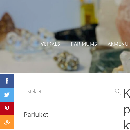
VEIKALS
PAR MUMS
AKMEŅU 
K
p
Pārlūkot
k