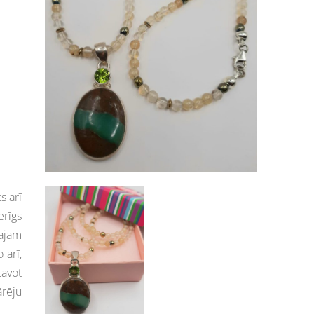
s arī
erīgs
tajam
 arī,
tavot
rēju