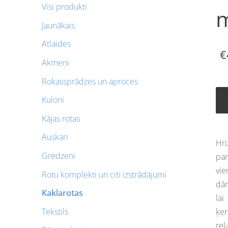
Visi produkti
m
Jaunākais
Atlaides
€
Akmeņi
Rokassprādzes un aproces
Kuloni
Kājas rotas
Auskari
Hri
Gredzeni
par
vie
Rotu komplekti un citi izstrādājumi
dār
Kaklarotas
lai
Tekstils
ķer
rel