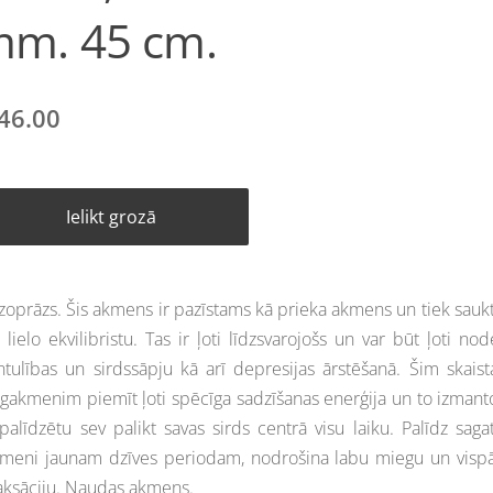
m. 45 cm.
46.00
Ielikt grozā
zoprāzs. Šis akmens ir pazīstams kā prieka akmens un tiek saukt
 lielo ekvilibristu. Tas ir ļoti līdzsvarojošs un var būt ļoti nod
ntulības un sirdssāpju kā arī depresijas ārstēšanā. Šim skais
gakmenim piemīt ļoti spēcīga sadzīšanas enerģija un to izmanto
 palīdzētu sev palikt savas sirds centrā visu laiku. Palīdz saga
meni jaunam dzīves periodam, nodrošina labu miegu un vispā
aksāciju. Naudas akmens.