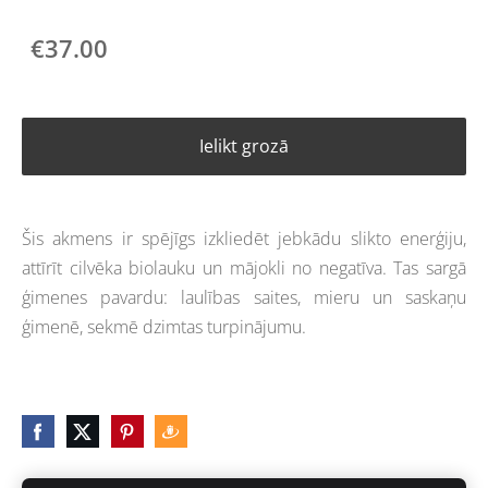
€37.00
Ielikt grozā
Šis akmens ir spējīgs izkliedēt jebkādu slikto enerģiju,
attīrīt cilvēka biolauku un mājokli no negatīva. Tas sargā
ģimenes pavardu: laulības saites, mieru un saskaņu
ģimenē, sekmē dzimtas turpinājumu.