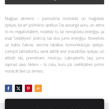
Maģijas akmens – pamodina mistiskās un maģiskās
spējas, kā arī psihiskos spēkus.Tas aizsargā auru, un attīra
to no negativitātēm, noslēdz to, lai nenopūstu enerģiju. Ja
esat ‘’izlādējies’’ (izsīcis), tas dos jums enerģiju. Novietots
uz kakla čakras, veicina labākas komunikācijas spējas.
Lietojot labradorītu, varat atklāt sevī snaudošas spējas, un
attīstīt tās, piemēram, intuīciju. Labradorīts ļauj jums
saprast savu likteni – to ceļu, kuru jūs izvēlējāties pirms
nonācāt šeit uz zemes.