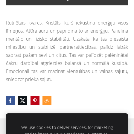
Rutilētais kvarcs. Kristāls, kurš iekustina enerģiju visos
līmeņos. Attīra auru un papildina to ar enerģiju. Palielina
mentālo un fizisko stabilitāti. Uzskata, ka tas piesaista
mīlestību un stabilizē partnerattiecības, palīdz labāk
saprast pašam sevi un citus. Tas var palīdzēt palēninātai
čakru darbībai atgriezties balansā un normālā kustībā.
Emocionāli tas var mazināt vientulības un vainas sajūtu,
sniedzot prieka sajūtu.
We use cookies to deliver services, for marketing
Sīkdatnes